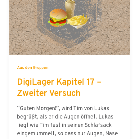
Aus den Gruppen
DigiLager Kapitel 17 –
Zweiter Versuch
“Guten Morgen!”, wird Tim von Lukas
begrüßt, als er die Augen öffnet. Lukas
liegt wie Tim fest in seinen Schlafsack
eingemummelt, so dass nur Augen, Nase
und Mund zu sehen sind, und schaut ihn
an: “Und, war es so schlimm wie