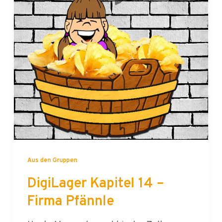
Aus den Gruppen
DigiLager Kapitel 14 –
Firma Pfännle
Heute Morgen herrscht in den Zelten
schon früh Hochbetrieb. Nur Schlafmütze