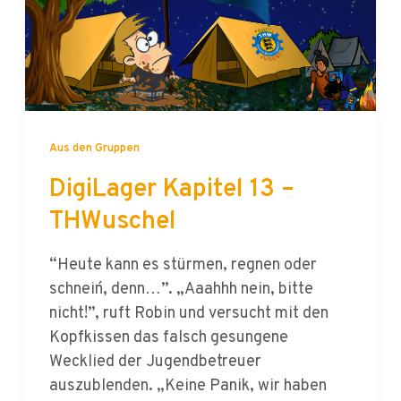
Aus den Gruppen
DigiLager Kapitel 13 –
THWuschel
“Heute kann es stürmen, regnen oder
schnein´, denn…”. „Aaahhh nein, bitte
nicht!”, ruft Robin und versucht mit den
Kopfkissen das falsch gesungene
Wecklied der Jugendbetreuer
auszublenden. „Keine Panik, wir haben
uns die halbe Nacht für euch um die Ohren
geschlagen und das Wetter repariert, der