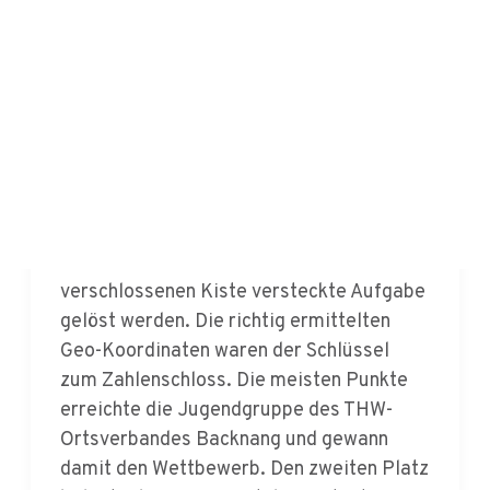
die zwölf Gruppen war es, in weniger als
zwei Stunden mit einfachsten Mitteln eine
funktionsfähige Zugbrücke aus Holz zu
bauen. Damit musste im Anschluss ein
Gefäß mit einem Liter Wasser befüllt
werden. Eine weitere Aufgabe war die
Versorgung einer verletzten Person. Zum
Schluss musste eine in einer
verschlossenen Kiste versteckte Aufgabe
gelöst werden. Die richtig ermittelten
Geo-Koordinaten waren der Schlüssel
zum Zahlenschloss. Die meisten Punkte
erreichte die Jugendgruppe des THW-
Ortsverbandes Backnang und gewann
damit den Wettbewerb. Den zweiten Platz
belegte die Gruppe mit der weitesten
Anreise, die Jugendgruppe des