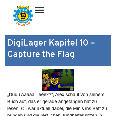
Zum
Inhalt
springen
DigiLager Kapitel 10 –
Capture the Flag
„Duuu Aaaaalllleeex?”, Alex schaut von seinem
Buch auf, das er gerade angefangen hat zu
lesen. Oli war aktuell dabei, die Minis ins Bett zu
bringen und die restlichen Junghelfer sitzen in