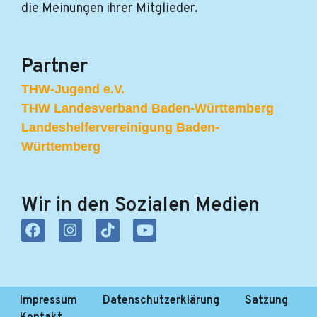
die Meinungen ihrer Mitglieder.
Partner
THW-Jugend e.V.
THW Landesverband Baden-Württemberg
Landeshelfervereinigung Baden-
Württemberg
Wir in den Sozialen Medien
F
I
T
Y
a
n
i
o
c
s
k
u
e
t
t
t
b
a
o
u
o
g
k
b
Impressum
Datenschutzerklärung
Satzung
o
r
e