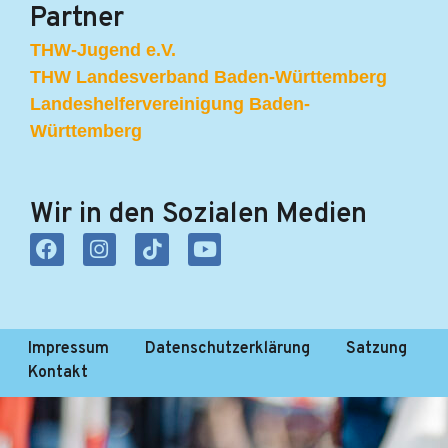
Partner
THW-Jugend e.V.
THW Landesverband Baden-Württemberg
Landeshelfervereinigung Baden-
Württemberg
Wir in den Sozialen Medien
F
I
T
Y
a
n
i
o
c
s
k
u
e
t
t
t
b
a
o
u
o
g
k
b
Impressum
Datenschutzerklärung
Satzung
o
r
e
Kontakt
k
a
m