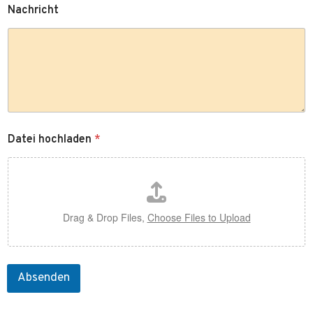
Nachricht
D
Datei hochladen
*
a
t
e
i
N
a
Drag & Drop Files,
Choose Files to Upload
c
h
r
i
c
Absenden
h
t