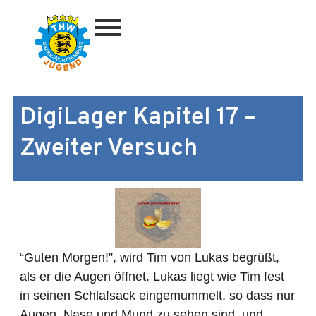
Zum
Inhalt
springen
DigiLager Kapitel 17 –
Zweiter Versuch
“Guten Morgen!”, wird Tim von Lukas begrüßt,
als er die Augen öffnet. Lukas liegt wie Tim fest
in seinen Schlafsack eingemummelt, so dass nur
Augen, Nase und Mund zu sehen sind, und