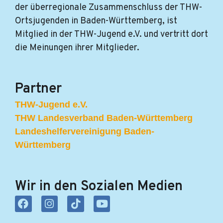
der überregionale Zusammenschluss der THW-
Ortsjugenden in Baden-Württemberg, ist
Mitglied in der THW-Jugend e.V. und vertritt dort
die Meinungen ihrer Mitglieder.
Partner
THW-Jugend e.V.
THW Landesverband Baden-Württemberg
Landeshelfervereinigung Baden-
Württemberg
Wir in den Sozialen Medien
F
I
T
Y
a
n
i
o
c
s
k
u