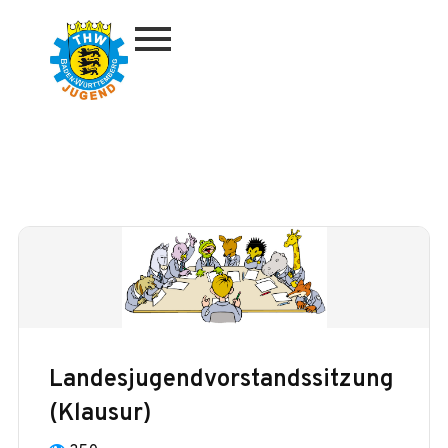
Zum
Inhalt
springen
Landesjugendvorstandssitzung
(Klausur)