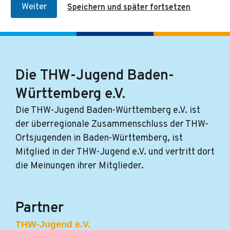
r
Weiter
Speichern und später fortsetzen
m
a
t
i
o
n
Die THW-Jugend Baden-
e
n
Württemberg e.V.
z
u
Die THW-Jugend Baden-Württemberg e.V. ist
d
e
der überregionale Zusammenschluss der THW-
n
Ortsjugenden in Baden-Württemberg, ist
A
b
Mitglied in der THW-Jugend e.V. und vertritt dort
f
die Meinungen ihrer Mitglieder.
r
a
g
e
Partner
n
e
THW-Jugend e.V.
i